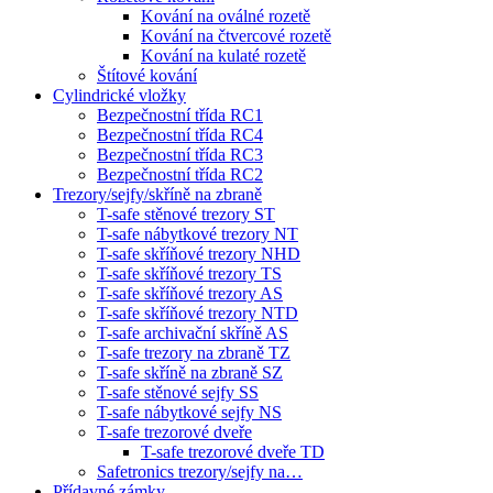
Kování na oválné rozetě
Kování na čtvercové rozetě
Kování na kulaté rozetě
Štítové kování
Cylindrické vložky
Bezpečnostní třída RC1
Bezpečnostní třída RC4
Bezpečnostní třída RC3
Bezpečnostní třída RC2
Trezory/sejfy/skříně na zbraně
T-safe stěnové trezory ST
T-safe nábytkové trezory NT
T-safe skříňové trezory NHD
T-safe skříňové trezory TS
T-safe skříňové trezory AS
T-safe skříňové trezory NTD
T-safe archivační skříně AS
T-safe trezory na zbraně TZ
T-safe skříně na zbraně SZ
T-safe stěnové sejfy SS
T-safe nábytkové sejfy NS
T-safe trezorové dveře
T-safe trezorové dveře TD
Safetronics trezory/sejfy na…
Přídavné zámky