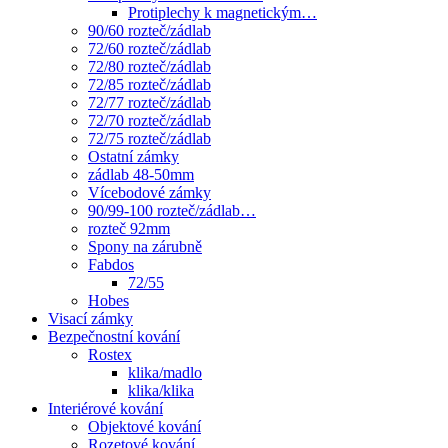
Protiplechy k magnetickým…
90/60 rozteč/zádlab
72/60 rozteč/zádlab
72/80 rozteč/zádlab
72/85 rozteč/zádlab
72/77 rozteč/zádlab
72/70 rozteč/zádlab
72/75 rozteč/zádlab
Ostatní zámky
zádlab 48-50mm
Vícebodové zámky
90/99-100 rozteč/zádlab…
rozteč 92mm
Spony na zárubně
Fabdos
72/55
Hobes
Visací zámky
Bezpečnostní kování
Rostex
klika/madlo
klika/klika
Interiérové kování
Objektové kování
Rozetové kování