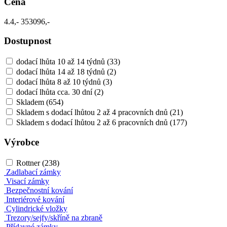
Cena
4.4,-
353096,-
Dostupnost
dodací lhůta 10 až 14 týdnů
(33)
dodací lhůta 14 až 18 týdnů
(2)
dodací lhůta 8 až 10 týdnů
(3)
dodací lhůta cca. 30 dní
(2)
Skladem
(654)
Skladem s dodací lhůtou 2 až 4 pracovních dnů
(21)
Skladem s dodací lhůtou 2 až 6 pracovních dnů
(177)
Výrobce
Rottner
(238)
Zadlabací zámky
Visací zámky
Bezpečnostní kování
Interiérové kování
Cylindrické vložky
Trezory/sejfy/skříně na zbraně
Přídavné zámky