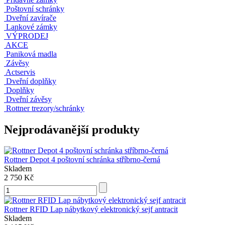
Poštovní schránky
Dveřní zavírače
Lankové zámky
VÝPRODEJ
AKCE
Paniková madla
Závěsy
Actservis
Dveřní doplňky
Doplňky
Dveřní závěsy
Rottner trezory/schránky
Nejprodávanější produkty
Rottner Depot 4 poštovní schránka stříbrno-černá
Skladem
2 750 Kč
Rottner RFID Lap nábytkový elektronický sejf antracit
Skladem