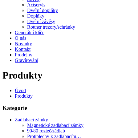
Actservis
Dveřní doplňky
Doplňky
Dveřní závěsy
Rottner trezory/schránky
Generální klíče
O nás
Novinky
Kontakt
Prodejny
Gravírování
Produkty
Úvod
Produkty
Kategorie
Zadlabací zámky
Magnetické zadlabací zámky
90/80 rozteč/zádlab
Protiplechy k zadlabacím…