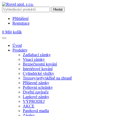
Přihlášení
Registrace
0
Můj košík
Úvod
Produkty
Zadlabací zámky
Visací zámky
Bezpečnostní kování
Interiérové kování
Cylindrické vložky
Trezory/sejfy/skříně na zbraně
Přídavné zámky
Poštovní schránky
Dveřní zavírače
Lankové zámky
VÝPRODEJ
AKCE
Paniková madla
Závěsy