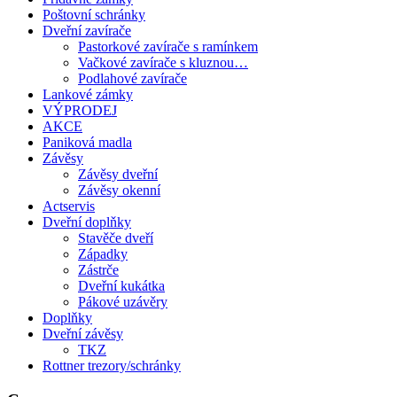
Poštovní schránky
Dveřní zavírače
Pastorkové zavírače s ramínkem
Vačkové zavírače s kluznou…
Podlahové zavírače
Lankové zámky
VÝPRODEJ
AKCE
Paniková madla
Závěsy
Závěsy dveřní
Závěsy okenní
Actservis
Dveřní doplňky
Stavěče dveří
Západky
Zástrče
Dveřní kukátka
Pákové uzávěry
Doplňky
Dveřní závěsy
TKZ
Rottner trezory/schránky