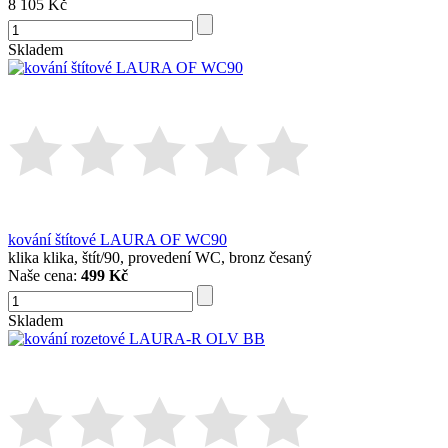
8 105 Kč
Skladem
kování štítové LAURA OF WC90
klika klika, štít/90, provedení WC, bronz česaný
Naše cena:
499 Kč
Skladem