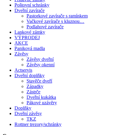
Poštovní schránky
Dveřní zavírače
Pastorkové zavírače s ramínkem
Vačkové zavírače s kluznou…
Podlahové zavírače
Lankové zámky
VÝPRODEJ
AKCE
Paniková madla
Závěsy
Závěsy dveřní
Závěsy okenní
Actservis
Dveřní doplňky
Stavěče dveří
Západky
Zástrče
Dveřní kukátka
Pákové uzávěry
Doplňky
Dveřní závěsy
TKZ
Rottner trezory/schránky