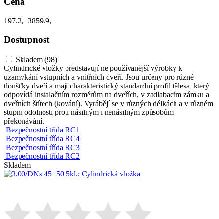
Cena
197.2,-
3859.9,-
Dostupnost
Skladem
(98)
Cylindrické vložky představují nejpoužívanější výrobky k
uzamykání vstupních a vnitřních dveří. Jsou určeny pro různé
tloušťky dveří a mají charakteristický standardní profil tělesa, který
odpovídá instalačním rozměrům na dveřích, v zadlabacím zámku a
dveřních štítech (kování). Vyrábějí se v různých délkách a v různém
stupni odolnosti proti násilným i nenásilným způsobům
překonávání.
Bezpečnostní třída RC1
Bezpečnostní třída RC4
Bezpečnostní třída RC3
Bezpečnostní třída RC2
Skladem