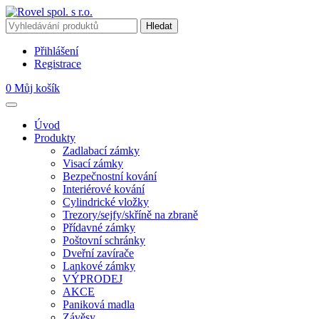
Přihlášení
Registrace
0
Můj košík
Úvod
Produkty
Zadlabací zámky
Visací zámky
Bezpečnostní kování
Interiérové kování
Cylindrické vložky
Trezory/sejfy/skříně na zbraně
Přídavné zámky
Poštovní schránky
Dveřní zavírače
Lankové zámky
VÝPRODEJ
AKCE
Paniková madla
Závěsy