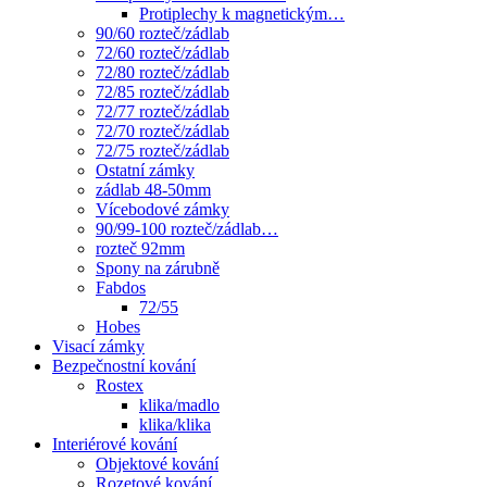
Protiplechy k magnetickým…
90/60 rozteč/zádlab
72/60 rozteč/zádlab
72/80 rozteč/zádlab
72/85 rozteč/zádlab
72/77 rozteč/zádlab
72/70 rozteč/zádlab
72/75 rozteč/zádlab
Ostatní zámky
zádlab 48-50mm
Vícebodové zámky
90/99-100 rozteč/zádlab…
rozteč 92mm
Spony na zárubně
Fabdos
72/55
Hobes
Visací zámky
Bezpečnostní kování
Rostex
klika/madlo
klika/klika
Interiérové kování
Objektové kování
Rozetové kování