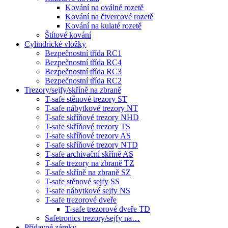
Kování na oválné rozetě
Kování na čtvercové rozetě
Kování na kulaté rozetě
Štítové kování
Cylindrické vložky
Bezpečnostní třída RC1
Bezpečnostní třída RC4
Bezpečnostní třída RC3
Bezpečnostní třída RC2
Trezory/sejfy/skříně na zbraně
T-safe stěnové trezory ST
T-safe nábytkové trezory NT
T-safe skříňové trezory NHD
T-safe skříňové trezory TS
T-safe skříňové trezory AS
T-safe skříňové trezory NTD
T-safe archivační skříně AS
T-safe trezory na zbraně TZ
T-safe skříně na zbraně SZ
T-safe stěnové sejfy SS
T-safe nábytkové sejfy NS
T-safe trezorové dveře
T-safe trezorové dveře TD
Safetronics trezory/sejfy na…
Přídavné zámky