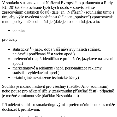
V souladu s ustanoveními Nařízení Evropského parlamentu a Rady
EU 2016/679 o ochraně fyzických osob, v souvislosti se
zpracováním osobních údajů (dále jen „Nařízení“) souhlasím tímto s
tím, aby výše uvedená společnost (dále jen „správce“) zpracovávala
mnou poskytnuté osobní údaje (dále jen osobní údaje), a to:
cookies
pro účely:
(1)
statistické
(např. doba vaší návštěvy našich stránek,
nejčastěji používaná část webu apod.)
preferenční (např. identifikace prohlížeče, jazykové nastavení
apod.)
marketingové a reklamní (např. personalizace reklamy,
statistika vyhledávání apod.)
ostatní (jiné nezařazené technické účely)
Souhlas je možno nastavit pro všechny (tlačítko Ano, souhlasím)
nebo pouze pro některé účely (zaškrtnutím příslušné části), případně
je možné zamítnout vše (tlačítko Nesouhlasím).
Při udělení souhlasu smarketingovými a preferenčními cookies může
docházet k profilování.