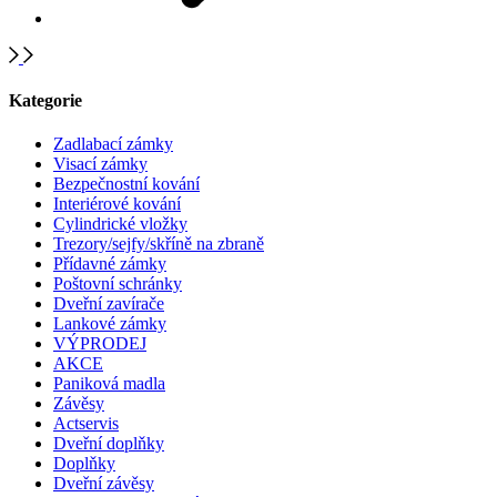
Kategorie
Zadlabací zámky
Visací zámky
Bezpečnostní kování
Interiérové kování
Cylindrické vložky
Trezory/sejfy/skříně na zbraně
Přídavné zámky
Poštovní schránky
Dveřní zavírače
Lankové zámky
VÝPRODEJ
AKCE
Paniková madla
Závěsy
Actservis
Dveřní doplňky
Doplňky
Dveřní závěsy