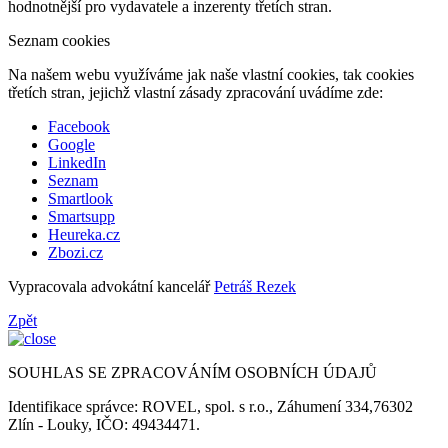
hodnotnější pro vydavatele a inzerenty třetích stran.
Seznam cookies
Na našem webu využíváme jak naše vlastní cookies, tak cookies
třetích stran, jejichž vlastní zásady zpracování uvádíme zde:
Facebook
Google
LinkedIn
Seznam
Smartlook
Smartsupp
Heureka.cz
Zbozi.cz
Vypracovala advokátní kancelář
Petráš Rezek
Zpět
SOUHLAS SE ZPRACOVÁNÍM OSOBNÍCH ÚDAJŮ
Identifikace správce: ROVEL, spol. s r.o., Záhumení 334,76302
Zlín - Louky, IČO: 49434471.