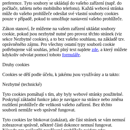
preference. Tyto soubory se ukládají do vašeho zařízení (např. do
počítače, tabletu nebo mobilního telefonu). Každá webová stránka
může do vašeho prohlížeče odesílat své vlastní soubory cookies
pouze v případě, pokud to umožňuje nastavení vašeho prohlížeče.
Zákon stanoví, že můžeme na vašem zařízení ukládat soubory
cookie, pokud jsou nezbytně nutné pro provoz těchto stránek (viz
sekce Nezbytné cookies), a to bez vašeho souhlasu, na základě tzv.
oprávněného zájmu. Pro všechny ostatní typy souborů cookie
potřebujeme váš souhlas, jehož plný text najdete
zde
, a který můžete
kdykoliv odvolat pomocí tohoto
formuláře
.
Druhy cookies
Cookies se dělí podle účelu, k jakému jsou využívány a ta takto:
Nezbytné (technické)
Tyto cookies pomáhají s tím, aby byly webové stránky použitelné.
Poskytují základní funkce jako je navigace na stránce nebo změna
rozlišení prohlížeče dle velikosti vašeho zařízení. Bez těchto
souborů nemůže web správně fungovat.
Tyto cookies lze blokovat (zakázat), ale část stránek se vám nemusí
zobrazovat správně, některé části dokonce nemusí fungovat.