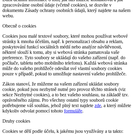
zpracováváme osobní údaje (včetně cookies), se dozvíte v
dokumentu Zásady ochrany osobních údajů, který najdete na našem
webu.
Obecně o cookies
Cookies jsou malé textové soubory, které mohou používat webové
stránky k mnoha účelům, např. k personalizaci obsahu a reklam,
poskytování funkcí sociálních médií nebo analýze návštěvnosti,
některé slouží k tomu, aby si webová stránka pamatovala vaše
preference. Tyto soubory se ukládají do vašeho zařízení (např. do
počítače, tabletu nebo mobilního telefonu). Každá webová stránka
může do vašeho prohlížeče odesílat své vlastní soubory cookies
pouze v případě, pokud to umožňuje nastavení vašeho prohlížeče.
Zákon stanoví, že můžeme na vašem zařízení ukládat soubory
cookie, pokud jsou nezbytně nutné pro provoz těchto stránek (viz
sekce Nezbytné cookies), a to bez vašeho souhlasu, na základě tzv.
oprávněného zájmu. Pro všechny ostatní typy souborů cookie
potřebujeme váš souhlas, jehož plný text najdete
zde
, a který můžete
kdykoliv odvolat pomocí tohoto
formuláře
.
Druhy cookies
Cookies se dělí podle účelu, k jakému jsou využívány a ta takto: