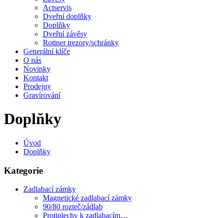
Actservis
Dveřní doplňky
Doplňky
Dveřní závěsy
Rottner trezory/schránky
Generální klíče
O nás
Novinky
Kontakt
Prodejny
Gravírování
Doplňky
Úvod
Doplňky
Kategorie
Zadlabací zámky
Magnetické zadlabací zámky
90/80 rozteč/zádlab
Protiplechy k zadlabacím…