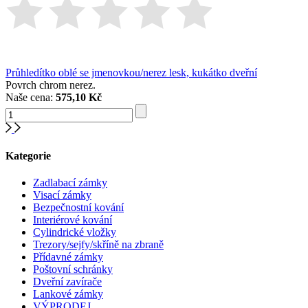
Průhledítko oblé se jmenovkou/nerez lesk, kukátko dveřní
Povrch chrom nerez.
Naše cena:
575,10 Kč
Kategorie
Zadlabací zámky
Visací zámky
Bezpečnostní kování
Interiérové kování
Cylindrické vložky
Trezory/sejfy/skříně na zbraně
Přídavné zámky
Poštovní schránky
Dveřní zavírače
Lankové zámky
VÝPRODEJ