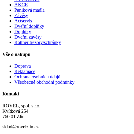
AKCE
Paniková madla
Závěsy
Actservis
Dveřní doplňky
Doplňky
Dveřní závěsy
Rottner trezory/schránky
Vše o nákupu
Doprava
Reklamace
Ochrana osobních údajů
Všeobecné obchodní podmínky
Kontakt
ROVEL, spol. s r.o.
Kvítková 254
760 01 Zlín
sklad@rovelzlin.cz