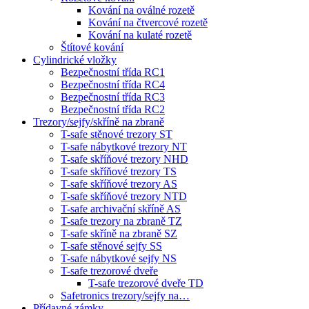
Kování na oválné rozetě
Kování na čtvercové rozetě
Kování na kulaté rozetě
Štítové kování
Cylindrické vložky
Bezpečnostní třída RC1
Bezpečnostní třída RC4
Bezpečnostní třída RC3
Bezpečnostní třída RC2
Trezory/sejfy/skříně na zbraně
T-safe stěnové trezory ST
T-safe nábytkové trezory NT
T-safe skříňové trezory NHD
T-safe skříňové trezory TS
T-safe skříňové trezory AS
T-safe skříňové trezory NTD
T-safe archivační skříně AS
T-safe trezory na zbraně TZ
T-safe skříně na zbraně SZ
T-safe stěnové sejfy SS
T-safe nábytkové sejfy NS
T-safe trezorové dveře
T-safe trezorové dveře TD
Safetronics trezory/sejfy na…
Přídavné zámky