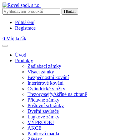
Přihlášení
Registrace
0
Můj košík
Úvod
Produkty
Zadlabací zámky
Visací zámky
Bezpečnostní kování
Interiérové kování
Cylindrické vložky
Trezory/sejfy/skříně na zbraně
Přídavné zámky
Poštovní schránky
Dveřní zavírače
Lankové zámky
VÝPRODEJ
AKCE
Paniková madla
Závěsy