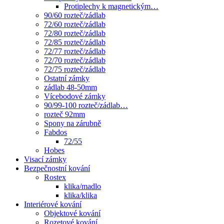
Protiplechy k magnetickým…
90/60 rozteč/zádlab
72/60 rozteč/zádlab
72/80 rozteč/zádlab
72/85 rozteč/zádlab
72/77 rozteč/zádlab
72/70 rozteč/zádlab
72/75 rozteč/zádlab
Ostatní zámky
zádlab 48-50mm
Vícebodové zámky
90/99-100 rozteč/zádlab…
rozteč 92mm
Spony na zárubně
Fabdos
72/55
Hobes
Visací zámky
Bezpečnostní kování
Rostex
klika/madlo
klika/klika
Interiérové kování
Objektové kování
Rozetové kování