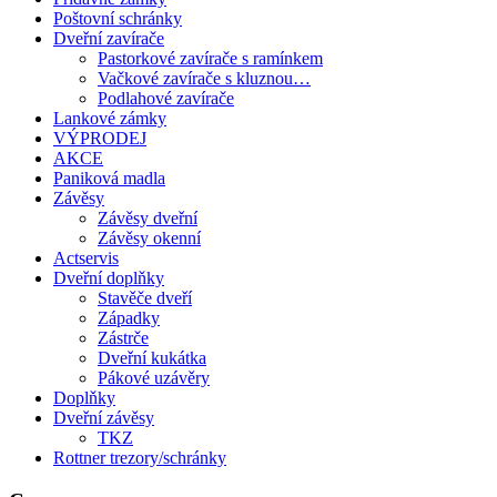
Poštovní schránky
Dveřní zavírače
Pastorkové zavírače s ramínkem
Vačkové zavírače s kluznou…
Podlahové zavírače
Lankové zámky
VÝPRODEJ
AKCE
Paniková madla
Závěsy
Závěsy dveřní
Závěsy okenní
Actservis
Dveřní doplňky
Stavěče dveří
Západky
Zástrče
Dveřní kukátka
Pákové uzávěry
Doplňky
Dveřní závěsy
TKZ
Rottner trezory/schránky