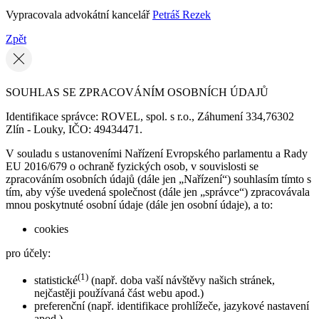
Vypracovala advokátní kancelář
Petráš Rezek
Zpět
SOUHLAS SE ZPRACOVÁNÍM OSOBNÍCH ÚDAJŮ
Identifikace správce: ROVEL, spol. s r.o., Záhumení 334,76302
Zlín - Louky, IČO: 49434471.
V souladu s ustanoveními Nařízení Evropského parlamentu a Rady
EU 2016/679 o ochraně fyzických osob, v souvislosti se
zpracováním osobních údajů (dále jen „Nařízení“) souhlasím tímto s
tím, aby výše uvedená společnost (dále jen „správce“) zpracovávala
mnou poskytnuté osobní údaje (dále jen osobní údaje), a to:
cookies
pro účely:
(1)
statistické
(např. doba vaší návštěvy našich stránek,
nejčastěji používaná část webu apod.)
preferenční (např. identifikace prohlížeče, jazykové nastavení
apod.)