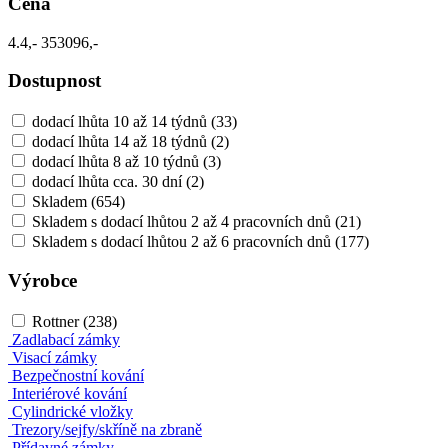
Cena
4.4,-
353096,-
Dostupnost
dodací lhůta 10 až 14 týdnů
(33)
dodací lhůta 14 až 18 týdnů
(2)
dodací lhůta 8 až 10 týdnů
(3)
dodací lhůta cca. 30 dní
(2)
Skladem
(654)
Skladem s dodací lhůtou 2 až 4 pracovních dnů
(21)
Skladem s dodací lhůtou 2 až 6 pracovních dnů
(177)
Výrobce
Rottner
(238)
Zadlabací zámky
Visací zámky
Bezpečnostní kování
Interiérové kování
Cylindrické vložky
Trezory/sejfy/skříně na zbraně
Přídavné zámky