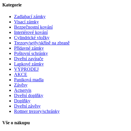
Kategorie
Zadlabací zámky
Visací zámky
Bezpečnostní kování
Interiérové kování
Cylindrické vložky
Trezory/sejfy/skříně na zbraně
Přídavné zámky
Poštovní schránky
Dveřní zavírače
Lankové zámky
VÝPRODEJ
AKCE
Paniková madla
Závěsy
Actservis
Dveřní doplňky
Doplňky
Dveřní závěsy
Rottner trezory/schránky
Vše o nákupu