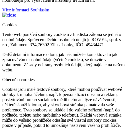
hodnotnější pro vydavatele a inzerenty třetích stran.
Více informací
Souhlasím
Cookies
Tento web používá soubory cookie a z hlediska zákona se jedná o
osobní údaje. Správcem těchto osobních údajů je ROVEL, spol. s
r.o., Záhumení 334,76302 Zlín - Louky, IČO: 49434471.
Další detailní informace o tom, jak nás můžete kontaktovat a jak
zpracováváme osobní údaje (včetně cookies), se dozvíte v
dokumentu Zásady ochrany osobních údajů, který najdete na našem
webu.
Obecně o cookies
Cookies jsou malé textové soubory, které mohou používat webové
stránky k mnoha účelům, např. k personalizaci obsahu a reklam,
poskytování funkcí sociálních médií nebo analýze návštěvnosti,
některé slouží k tomu, aby si webová stránka pamatovala vaše
preference. Tyto soubory se ukládají do vašeho zařízení (např. do
počítače, tabletu nebo mobilního telefonu). Každá webová stránka
může do vašeho prohlížeče odesílat své vlastní soubory cookies
pouze v případě, pokud to umožňuje nastavení vašeho prohlížeče.