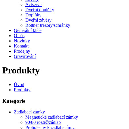
Actservis
Dveřní doplňky
Doplňky
Dveřní závěsy
Rottner trezory/schránky
Generální klíče
O nás
Novinky
Kontakt
Prodejny
Gravírování
Produkty
Úvod
Produkty
Kategorie
Zadlabací zámky
Magnetické zadlabací zámky
90/80 rozteč/zádlab
Protiplechy k zadlabacím…