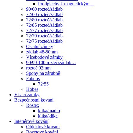
Protiplechy k magnetickým…
90/60 rozteč/zádlab
72/60 rozteč/zádlab
72/80 rozteč/zádlab
72/85 rozteč/zádlab
72/77 rozteč/zádlab
72/70 rozteč/zádlab
72/75 rozteč/zádlab
Ostatní zámky
zádlab 48-50mm
Vícebodové zámky
90/99-100 rozteč/zádlab…
rozteč 92mm
Spony na zárubně
Fabdos
72/55
Hobes
Visací zámky
Bezpečnostní kování
Rostex
klika/madlo
klika/klika
Interiérové kování
Objektové kování
Rozetové kování