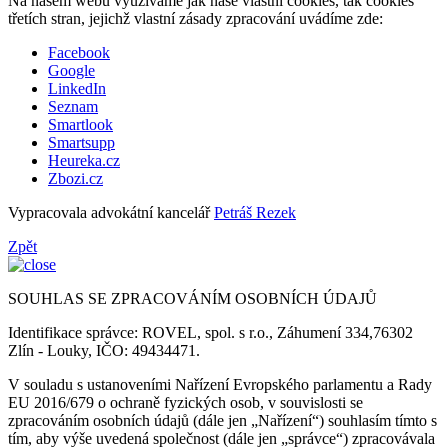
Na našem webu využíváme jak naše vlastní cookies, tak cookies
třetích stran, jejichž vlastní zásady zpracování uvádíme zde:
Facebook
Google
LinkedIn
Seznam
Smartlook
Smartsupp
Heureka.cz
Zbozi.cz
Vypracovala advokátní kancelář
Petráš Rezek
Zpět
SOUHLAS SE ZPRACOVÁNÍM OSOBNÍCH ÚDAJŮ
Identifikace správce: ROVEL, spol. s r.o., Záhumení 334,76302
Zlín - Louky, IČO: 49434471.
V souladu s ustanoveními Nařízení Evropského parlamentu a Rady
EU 2016/679 o ochraně fyzických osob, v souvislosti se
zpracováním osobních údajů (dále jen „Nařízení“) souhlasím tímto s
tím, aby výše uvedená společnost (dále jen „správce“) zpracovávala