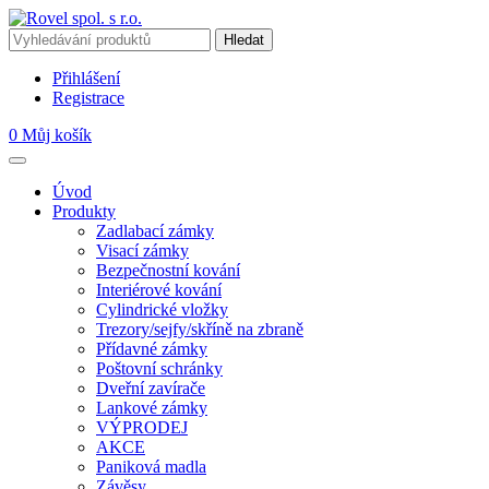
Přihlášení
Registrace
0
Můj košík
Úvod
Produkty
Zadlabací zámky
Visací zámky
Bezpečnostní kování
Interiérové kování
Cylindrické vložky
Trezory/sejfy/skříně na zbraně
Přídavné zámky
Poštovní schránky
Dveřní zavírače
Lankové zámky
VÝPRODEJ
AKCE
Paniková madla
Závěsy