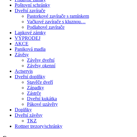
Poštovní schránky
Dveřní zavírače
Pastorkové zavírače s ramínkem
Vačkové zavírače s kluznou…
Podlahové zavírače
Lankové zámky
VÝPRODEJ
AKCE
Paniková madla
Závěsy
Závěsy dveřní
Závěsy okenní
Actservis
Dveřní doplňky
Stavěče dveří
Západky
Zástrče
Dveřní kukátka
Pákové uzávěry
Doplňky
Dveřní závěsy
TKZ
Rottner trezory/schránky