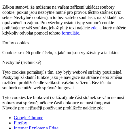
Zákon stanoví, že můžeme na vašem zařízení ukládat soubory
cookie, pokud jsou nezbytně nutné pro provoz těchto stránek (viz
sekce Nezbytné cookies), a to bez vašeho souhlasu, na základě tzv.
oprávněného zájmu. Pro všechny ostatní typy souborů cookie
potřebujeme váš souhlas, jehož plný text najdete
zde
, a který můžete
kdykoliv odvolat pomocí tohoto
formuláře
.
Druhy cookies
Cookies se dělí podle účelu, k jakému jsou využívány a ta takto:
Nezbytné (technické)
Tyto cookies pomáhají s tím, aby byly webové stránky použitelné.
Poskytují základní funkce jako je navigace na stránce nebo změna
rozlišení prohlížeče dle velikosti vašeho zařízení. Bez těchto
souborů nemůže web správně fungovat.
Tyto cookies lze blokovat (zakázat), ale část stránek se vám nemusí
zobrazovat správně, některé části dokonce nemusí fungovat.
Návody pro nejčastěji používané prohlížeče najdete zde:
Google Chrome
Firefox
Internet Explorer a Edge