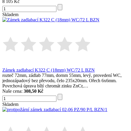
8 105 Kč
Skladem
Zámek zadlabací K322 C (18mm) WC/72 L BZN
rozteč 72mm, zádlab 77mm, dornm 55mm, levý, provedení WC,
jednozápadový bez převodu, čelo 235x20mm. Ořech 6x6mm.
Povrchová úprava bílý chromát zinku ZnCr,…
Naše cena:
308,50 Kč
Skladem