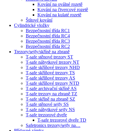
Kování na oválné rozetě
Kování na čtvercové rozetě
Kování na kulaté rozetě
Štítové kování
Cylindrické vložky
Bezpečnostní třída RC1
Bezpečnostní třída RC4
Bezpečnostní třída RC3
Bezpečnostní třída RC2
Trezory/sejfy/skříně na zbraně
T-safe stěnové trezory ST
T-safe nábytkové trezory NT
T-safe skříňové trezory NHD
T-safe skříňové trezory TS
T-safe skříňové trezory AS
T-safe skříňové trezory NTD
T-safe archivační skříně AS
T-safe trezory na zbraně TZ
T-safe skříně na zbraně SZ
T-safe stěnové sejfy SS
T-safe nábytkové sejfy NS
T-safe trezorové dveře
T-safe trezorové dveře TD
Safetronics trezory/sejfy na…
Přídavné zámky