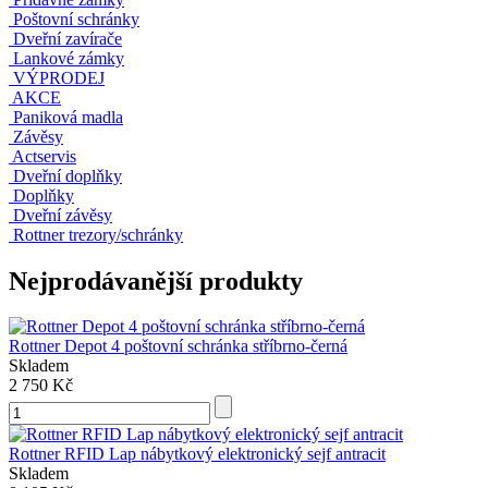
Poštovní schránky
Dveřní zavírače
Lankové zámky
VÝPRODEJ
AKCE
Paniková madla
Závěsy
Actservis
Dveřní doplňky
Doplňky
Dveřní závěsy
Rottner trezory/schránky
Nejprodávanější produkty
Rottner Depot 4 poštovní schránka stříbrno-černá
Skladem
2 750 Kč
Rottner RFID Lap nábytkový elektronický sejf antracit
Skladem