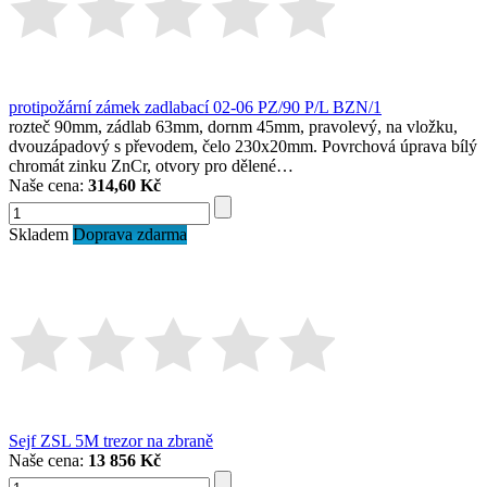
protipožární zámek zadlabací 02-06 PZ/90 P/L BZN/1
rozteč 90mm, zádlab 63mm, dornm 45mm, pravolevý, na vložku,
dvouzápadový s převodem, čelo 230x20mm. Povrchová úprava bílý
chromát zinku ZnCr, otvory pro dělené…
Naše cena:
314,60 Kč
Skladem
Doprava zdarma
Sejf ZSL 5M trezor na zbraně
Naše cena:
13 856 Kč