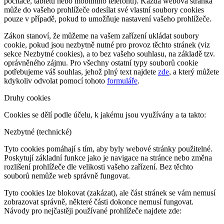
počítače, tabletu nebo mobilního telefonu). Každá webová stránka
může do vašeho prohlížeče odesílat své vlastní soubory cookies
pouze v případě, pokud to umožňuje nastavení vašeho prohlížeče.
Zákon stanoví, že můžeme na vašem zařízení ukládat soubory
cookie, pokud jsou nezbytně nutné pro provoz těchto stránek (viz
sekce Nezbytné cookies), a to bez vašeho souhlasu, na základě tzv.
oprávněného zájmu. Pro všechny ostatní typy souborů cookie
potřebujeme váš souhlas, jehož plný text najdete
zde
, a který můžete
kdykoliv odvolat pomocí tohoto
formuláře
.
Druhy cookies
Cookies se dělí podle účelu, k jakému jsou využívány a ta takto:
Nezbytné (technické)
Tyto cookies pomáhají s tím, aby byly webové stránky použitelné.
Poskytují základní funkce jako je navigace na stránce nebo změna
rozlišení prohlížeče dle velikosti vašeho zařízení. Bez těchto
souborů nemůže web správně fungovat.
Tyto cookies lze blokovat (zakázat), ale část stránek se vám nemusí
zobrazovat správně, některé části dokonce nemusí fungovat.
Návody pro nejčastěji používané prohlížeče najdete zde: