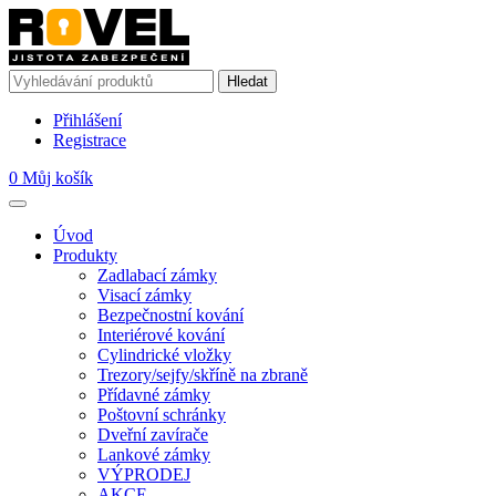
Přihlášení
Registrace
0
Můj košík
Úvod
Produkty
Zadlabací zámky
Visací zámky
Bezpečnostní kování
Interiérové kování
Cylindrické vložky
Trezory/sejfy/skříně na zbraně
Přídavné zámky
Poštovní schránky
Dveřní zavírače
Lankové zámky
VÝPRODEJ
AKCE