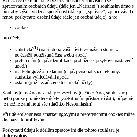
EU 2016/679 o ochraně fyzických osob, v souvislosti se
zpracováním osobních údajů (dále jen „Nařízení“) souhlasím tímto s
tím, aby výše uvedená společnost (dále jen „správce“) zpracovávala
mnou poskytnuté osobní údaje (dále jen osobní údaje), a to:
cookies
pro účely:
(1)
statistické
(např. doba vaší návštěvy našich stránek,
nejčastěji používaná část webu apod.)
preferenční (např. identifikace prohlížeče, jazykové nastavení
apod.)
marketingové a reklamní (např. personalizace reklamy,
statistika vyhledávání apod.)
ostatní (jiné nezařazené technické účely)
Souhlas je možno nastavit pro všechny (tlačítko Ano, souhlasím)
nebo pouze pro některé účely (zaškrtnutím příslušné části), případně
je možné zamítnout vše (tlačítko Nesouhlasím).
Při udělení souhlasu smarketingovými a preferenčními cookies může
docházet k profilování.
Poskytnutí údajů k účelům zpracování dle tohoto souhlasu je
dobrovolné.