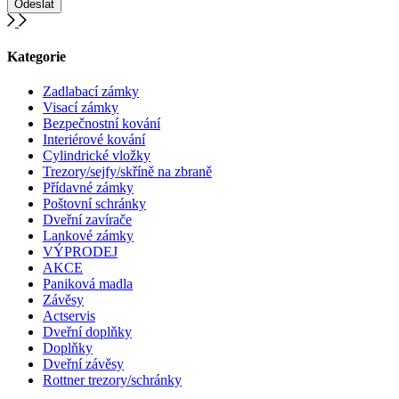
Kategorie
Zadlabací zámky
Visací zámky
Bezpečnostní kování
Interiérové kování
Cylindrické vložky
Trezory/sejfy/skříně na zbraně
Přídavné zámky
Poštovní schránky
Dveřní zavírače
Lankové zámky
VÝPRODEJ
AKCE
Paniková madla
Závěsy
Actservis
Dveřní doplňky
Doplňky
Dveřní závěsy
Rottner trezory/schránky