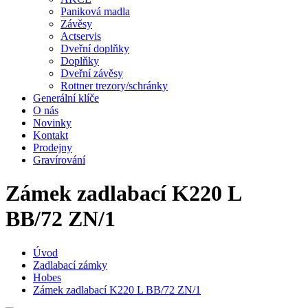
Paniková madla
Závěsy
Actservis
Dveřní doplňky
Doplňky
Dveřní závěsy
Rottner trezory/schránky
Generální klíče
O nás
Novinky
Kontakt
Prodejny
Gravírování
Zámek zadlabací K220 L
BB/72 ZN/1
Úvod
Zadlabací zámky
Hobes
Zámek zadlabací K220 L BB/72 ZN/1