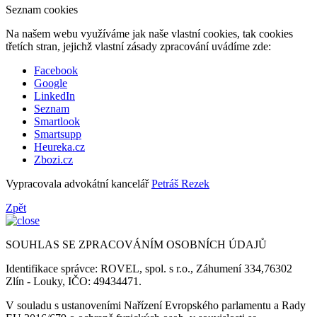
Seznam cookies
Na našem webu využíváme jak naše vlastní cookies, tak cookies
třetích stran, jejichž vlastní zásady zpracování uvádíme zde:
Facebook
Google
LinkedIn
Seznam
Smartlook
Smartsupp
Heureka.cz
Zbozi.cz
Vypracovala advokátní kancelář
Petráš Rezek
Zpět
SOUHLAS SE ZPRACOVÁNÍM OSOBNÍCH ÚDAJŮ
Identifikace správce: ROVEL, spol. s r.o., Záhumení 334,76302
Zlín - Louky, IČO: 49434471.
V souladu s ustanoveními Nařízení Evropského parlamentu a Rady