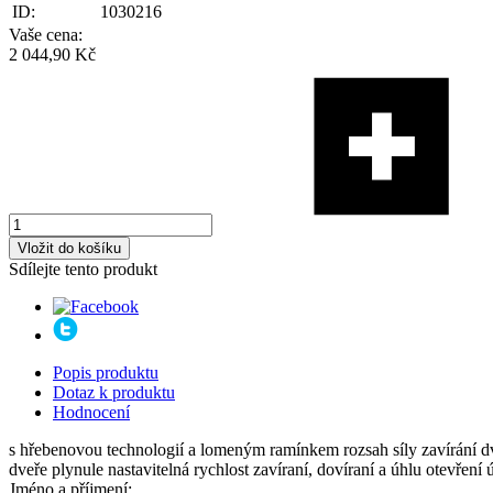
ID:
1030216
Vaše cena:
2 044,90 Kč
Vložit do košíku
Sdílejte tento produkt
Popis produktu
Dotaz k produktu
Hodnocení
s hřebenovou technologií a lomeným ramínkem rozsah síly zavírání dve
dveře plynule nastavitelná rychlost zavíraní, dovíraní a úhlu otevření
Jméno a příjmení: