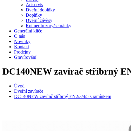
Actservis
Dveřní doplňky
Doplňky
Dveřní závěsy
Rottner trezory/schránky
Generální klíče
O nás
Novinky
Kontakt
Prodejny
Gravírování
DC140NEW zavírač stříbrný EN
Úvod
Dveřní zavírače
DC140NEW zavírač stříbrný EN2/3/4/5 s ramínkem