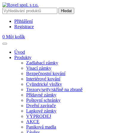
Přihlášení
Registrace
0
Můj košík
Úvod
Produkty
Zadlabací zámky
Visací zámky
Bezpečnostní kování
Interiérové kování
Cylindrické vložky
Trezory/sejfy/skříně na zbraně
Přídavné zámky
Poštovní schránky
Dveřní zavírače
Lankové zámky
VÝPRODEJ
AKCE
Paniková madla
Závěsy