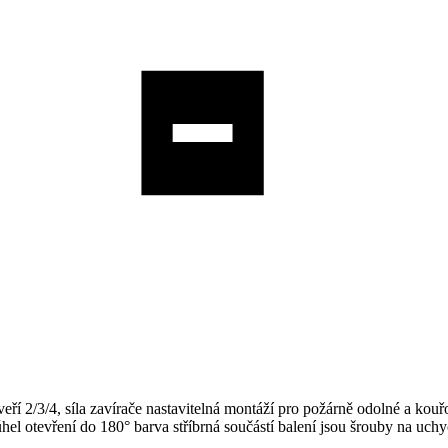
ří 2/3/4, síla zavírače nastavitelná montáží pro požárně odolné a kou
 úhel otevření do 180° barva stříbrná součástí balení jsou šrouby na uch