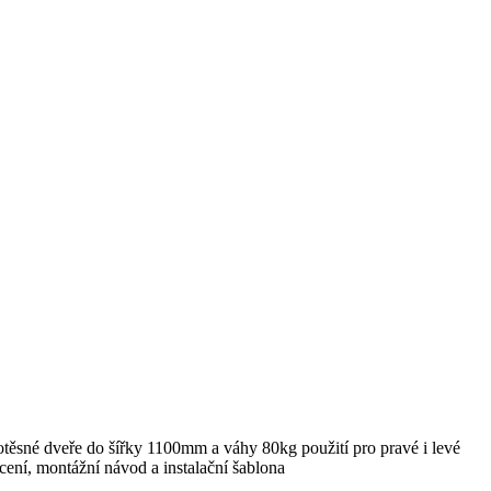
řotěsné dveře do šířky 1100mm a váhy 80kg použití pro pravé i levé
ycení, montážní návod a instalační šablona