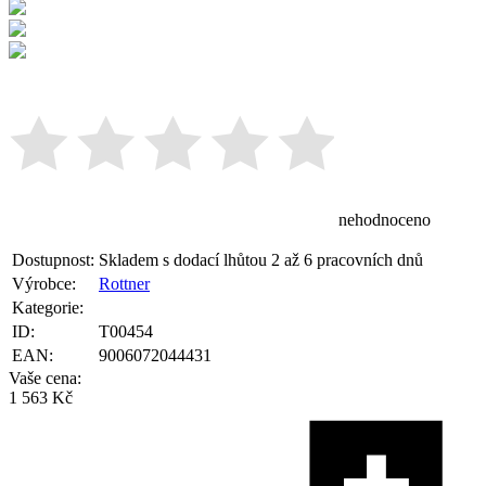
nehodnoceno
Dostupnost:
Skladem s dodací lhůtou 2 až 6 pracovních dnů
Výrobce:
Rottner
Kategorie:
ID:
T00454
EAN:
9006072044431
Vaše cena:
1 563 Kč