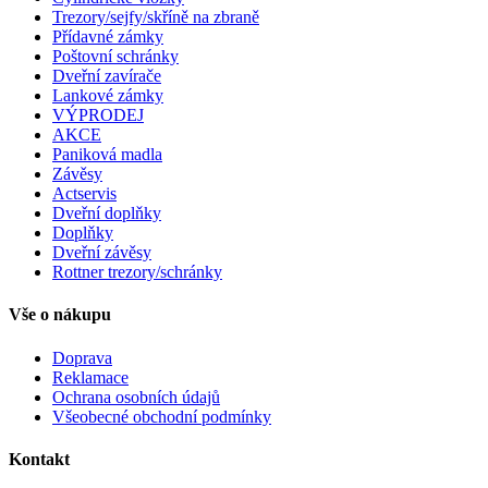
Trezory/sejfy/skříně na zbraně
Přídavné zámky
Poštovní schránky
Dveřní zavírače
Lankové zámky
VÝPRODEJ
AKCE
Paniková madla
Závěsy
Actservis
Dveřní doplňky
Doplňky
Dveřní závěsy
Rottner trezory/schránky
Vše o nákupu
Doprava
Reklamace
Ochrana osobních údajů
Všeobecné obchodní podmínky
Kontakt