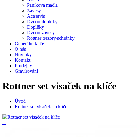
Paniková madla
Závěsy
Actservis
Dveřní doplňky
Doplňky
Dveřní závěsy
Rottner trezory/schránky
Generální klíče
O nás
Novinky
Kontakt
Prodejny
Gravírování
Rottner set visaček na klíče
Úvod
Rottner set visaček na klíče