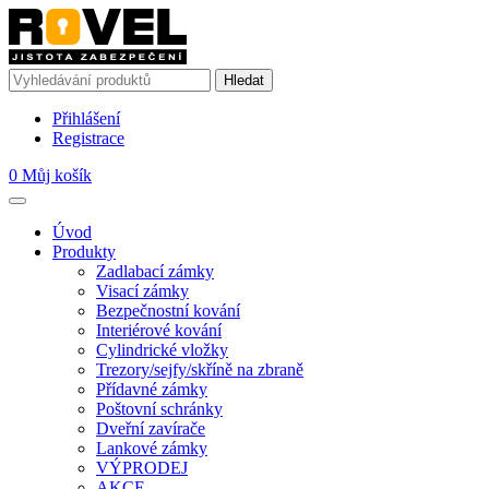
Přihlášení
Registrace
0
Můj košík
Úvod
Produkty
Zadlabací zámky
Visací zámky
Bezpečnostní kování
Interiérové kování
Cylindrické vložky
Trezory/sejfy/skříně na zbraně
Přídavné zámky
Poštovní schránky
Dveřní zavírače
Lankové zámky
VÝPRODEJ
AKCE