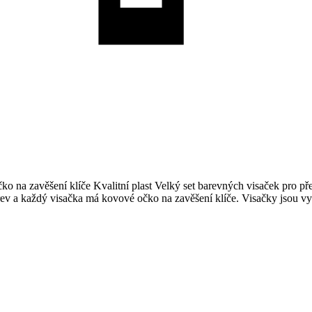
 na zavěšení klíče Kvalitní plast Velký set barevných visaček pro př
rev a každý visačka má kovové očko na zavěšení klíče. Visačky jsou vyr