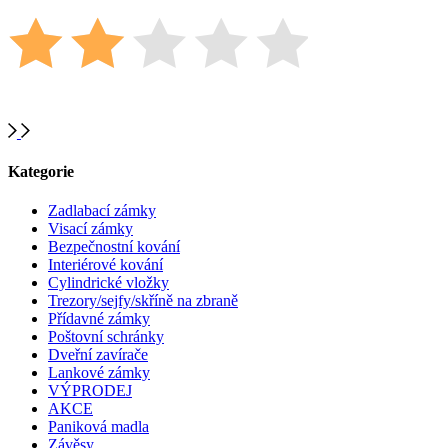
Kategorie
Zadlabací zámky
Visací zámky
Bezpečnostní kování
Interiérové kování
Cylindrické vložky
Trezory/sejfy/skříně na zbraně
Přídavné zámky
Poštovní schránky
Dveřní zavírače
Lankové zámky
VÝPRODEJ
AKCE
Paniková madla
Závěsy