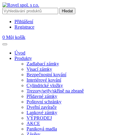
Přihlášení
Registrace
0
Můj košík
Úvod
Produkty
Zadlabací zámky
Visací zámky
Bezpečnostní kování
Interiérové kování
Cylindrické vložky
Trezory/sejfy/skříně na zbraně
Přídavné zámky
Poštovní schránky
Dveřní zavírače
Lankové zámky
VÝPRODEJ
AKCE
Paniková madla
Závěsy