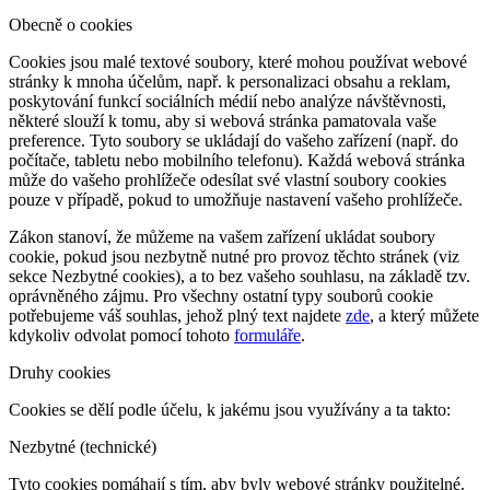
Obecně o cookies
Cookies jsou malé textové soubory, které mohou používat webové
stránky k mnoha účelům, např. k personalizaci obsahu a reklam,
poskytování funkcí sociálních médií nebo analýze návštěvnosti,
některé slouží k tomu, aby si webová stránka pamatovala vaše
preference. Tyto soubory se ukládají do vašeho zařízení (např. do
počítače, tabletu nebo mobilního telefonu). Každá webová stránka
může do vašeho prohlížeče odesílat své vlastní soubory cookies
pouze v případě, pokud to umožňuje nastavení vašeho prohlížeče.
Zákon stanoví, že můžeme na vašem zařízení ukládat soubory
cookie, pokud jsou nezbytně nutné pro provoz těchto stránek (viz
sekce Nezbytné cookies), a to bez vašeho souhlasu, na základě tzv.
oprávněného zájmu. Pro všechny ostatní typy souborů cookie
potřebujeme váš souhlas, jehož plný text najdete
zde
, a který můžete
kdykoliv odvolat pomocí tohoto
formuláře
.
Druhy cookies
Cookies se dělí podle účelu, k jakému jsou využívány a ta takto:
Nezbytné (technické)
Tyto cookies pomáhají s tím, aby byly webové stránky použitelné.