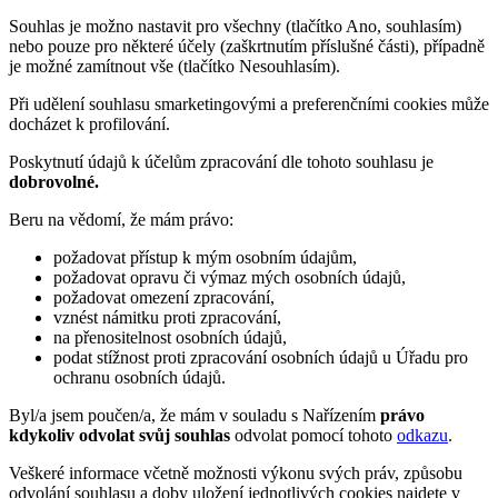
Souhlas je možno nastavit pro všechny (tlačítko Ano, souhlasím)
nebo pouze pro některé účely (zaškrtnutím příslušné části), případně
je možné zamítnout vše (tlačítko Nesouhlasím).
Při udělení souhlasu smarketingovými a preferenčními cookies může
docházet k profilování.
Poskytnutí údajů k účelům zpracování dle tohoto souhlasu je
dobrovolné.
Beru na vědomí, že mám právo:
požadovat přístup k mým osobním údajům,
požadovat opravu či výmaz mých osobních údajů,
požadovat omezení zpracování,
vznést námitku proti zpracování,
na přenositelnost osobních údajů,
podat stížnost proti zpracování osobních údajů u Úřadu pro
ochranu osobních údajů.
Byl/a jsem poučen/a, že mám v souladu s Nařízením
právo
kdykoliv odvolat svůj souhlas
odvolat pomocí tohoto
odkazu
.
Veškeré informace včetně možnosti výkonu svých práv, způsobu
odvolání souhlasu a doby uložení jednotlivých cookies najdete v