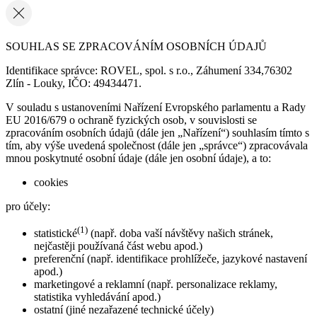
SOUHLAS SE ZPRACOVÁNÍM OSOBNÍCH ÚDAJŮ
Identifikace správce: ROVEL, spol. s r.o., Záhumení 334,76302
Zlín - Louky, IČO: 49434471.
V souladu s ustanoveními Nařízení Evropského parlamentu a Rady
EU 2016/679 o ochraně fyzických osob, v souvislosti se
zpracováním osobních údajů (dále jen „Nařízení“) souhlasím tímto s
tím, aby výše uvedená společnost (dále jen „správce“) zpracovávala
mnou poskytnuté osobní údaje (dále jen osobní údaje), a to:
cookies
pro účely:
(1)
statistické
(např. doba vaší návštěvy našich stránek,
nejčastěji používaná část webu apod.)
preferenční (např. identifikace prohlížeče, jazykové nastavení
apod.)
marketingové a reklamní (např. personalizace reklamy,
statistika vyhledávání apod.)
ostatní (jiné nezařazené technické účely)