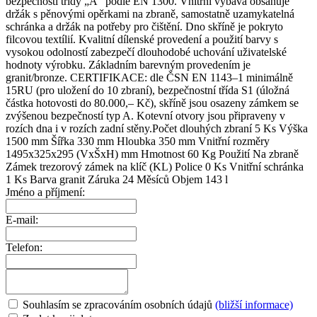
bezpečností třídy „A“ podle EN 1300. Vnitřní vybava obsahuje
držák s pěnovými opěrkami na zbraně, samostatně uzamykatelná
schránka a držák na potřeby pro čištění. Dno skříně je pokryto
filcovou textílií. Kvalitní dílenské provedení a použití barvy s
vysokou odolností zabezpečí dlouhodobé uchování uživatelské
hodnoty výrobku. Základním barevným provedením je
granit/bronze. CERTIFIKACE: dle ČSN EN 1143–1 minimálně
15RU (pro uložení do 10 zbraní), bezpečnostní třída S1 (úložná
částka hotovosti do 80.000,– Kč), skříně jsou osazeny zámkem se
zvýšenou bezpečností typ A. Kotevní otvory jsou připraveny v
rozích dna i v rozích zadní stěny.Počet dlouhých zbraní 5 Ks Výška
1500 mm Šířka 330 mm Hloubka 350 mm Vnitřní rozměry
1495x325x295 (VxŠxH) mm Hmotnost 60 Kg Použití Na zbraně
Zámek trezorový zámek na klíč (KL) Police 0 Ks Vnitřní schránka
1 Ks Barva granit Záruka 24 Měsíců Objem 143 l
Jméno a příjmení:
E-mail:
Telefon:
Souhlasím se zpracováním osobních údajů
(bližší informace)