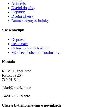
Actservis
Dveřní doplňky
Doplňky
Dveřní závěsy
Rottner trezory/schránky
Vše o nákupu
Doprava
Reklamace
Ochrana osobních údajů
Všeobecné obchodní podmínky
Kontakt
ROVEL, spol. s r.o.
Kvítková 254
760 01 Zlín
sklad@rovelzlin.cz
+420 603 869 992
Chcete být informování o novinkách