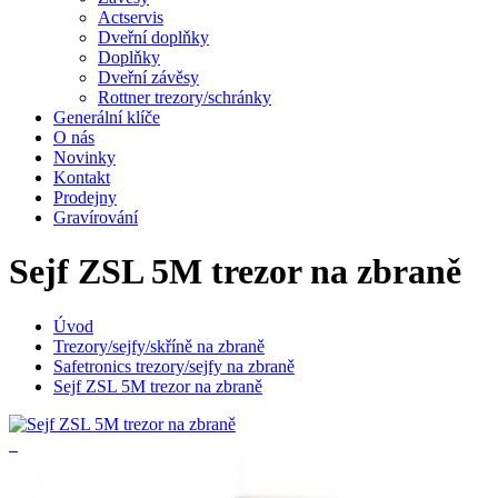
Actservis
Dveřní doplňky
Doplňky
Dveřní závěsy
Rottner trezory/schránky
Generální klíče
O nás
Novinky
Kontakt
Prodejny
Gravírování
Sejf ZSL 5M trezor na zbraně
Úvod
Trezory/sejfy/skříně na zbraně
Safetronics trezory/sejfy na zbraně
Sejf ZSL 5M trezor na zbraně