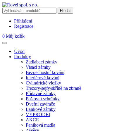
Přihlášení
Registrace
0
Můj košík
Úvod
Produkty
Zadlabací zámky
Visací zámky
Bezpečnostní kování
Interiérové kování
Cylindrické vložky
Trezory/sejfy/skříně na zbraně
Přídavné zámky
Poštovní schránky
Dveřní zavírače
Lankové zámky
VÝPRODEJ
AKCE
Paniková madla
Závěsy