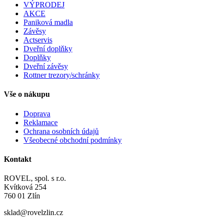
VÝPRODEJ
AKCE
Paniková madla
Závěsy
Actservis
Dveřní doplňky
Doplňky
Dveřní závěsy
Rottner trezory/schránky
Vše o nákupu
Doprava
Reklamace
Ochrana osobních údajů
Všeobecné obchodní podmínky
Kontakt
ROVEL, spol. s r.o.
Kvítková 254
760 01 Zlín
sklad@rovelzlin.cz