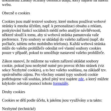
dokumentu Zásady ochrany osobních údajů, který najdete na našem
webu.
Obecně o cookies
Cookies jsou malé textové soubory, které mohou používat webové
stránky k mnoha účelům, např. k personalizaci obsahu a reklam,
poskytování funkcí sociálních médií nebo analýze návštěvnosti,
některé slouží k tomu, aby si webová stránka pamatovala vaše
preference. Tyto soubory se ukládají do vašeho zařízení (např. do
počítače, tabletu nebo mobilního telefonu). Každá webová stránka
může do vašeho prohlížeče odesílat své vlastní soubory cookies
pouze v případě, pokud to umožňuje nastavení vašeho prohlížeče.
Zákon stanoví, že můžeme na vašem zařízení ukládat soubory
cookie, pokud jsou nezbytně nutné pro provoz těchto stránek (viz
sekce Nezbytné cookies), a to bez vašeho souhlasu, na základě tzv.
oprávněného zájmu. Pro všechny ostatní typy souborů cookie
potřebujeme váš souhlas, jehož plný text najdete
zde
, a který můžete
kdykoliv odvolat pomocí tohoto
formuláře
.
Druhy cookies
Cookies se dělí podle účelu, k jakému jsou využívány a ta takto:
Nezbytné (technické)