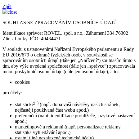
Zpět
SOUHLAS SE ZPRACOVÁNÍM OSOBNÍCH ÚDAJŮ
Identifikace správce: ROVEL, spol. s r.o., Záhumení 334,76302
Zlín - Louky, IČO: 49434471.
V souladu s ustanoveními Nařízení Evropského parlamentu a Rady
EU 2016/679 o ochraně fyzických osob, v souvislosti se
zpracováním osobních údajů (dále jen „Nařízení“) souhlasím tímto s
tím, aby výše uvedená společnost (dále jen „správce“) zpracovávala
mnou poskytnuté osobní údaje (dále jen osobní údaje), a to:
cookies
pro účely:
(1)
statistické
(např. doba vaší návštěvy našich stránek,
nejčastěji používaná část webu apod.)
preferenční (např. identifikace prohlížeče, jazykové nastavení
apod.)
marketingové a reklamní (např. personalizace reklamy,
statistika vyhledávání apod.)
ostatní (jiné nezařazené technické účely)