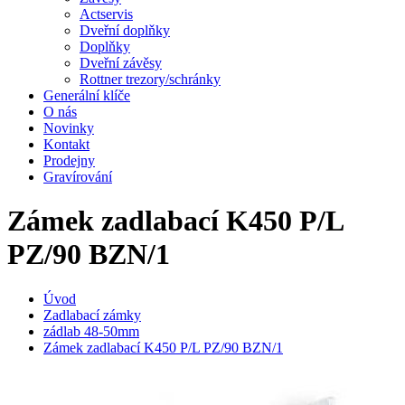
Actservis
Dveřní doplňky
Doplňky
Dveřní závěsy
Rottner trezory/schránky
Generální klíče
O nás
Novinky
Kontakt
Prodejny
Gravírování
Zámek zadlabací K450 P/L
PZ/90 BZN/1
Úvod
Zadlabací zámky
zádlab 48-50mm
Zámek zadlabací K450 P/L PZ/90 BZN/1