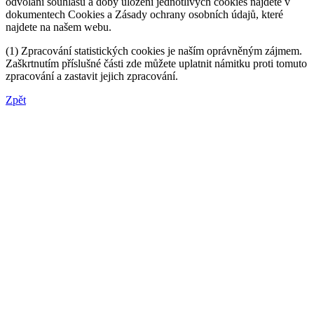
odvolání souhlasu a doby uložení jednotlivých cookies najdete v
dokumentech Cookies a Zásady ochrany osobních údajů, které
najdete na našem webu.
(1) Zpracování statistických cookies je naším oprávněným zájmem.
Zaškrtnutím příslušné části zde můžete uplatnit námitku proti tomuto
zpracování a zastavit jejich zpracování.
Zpět